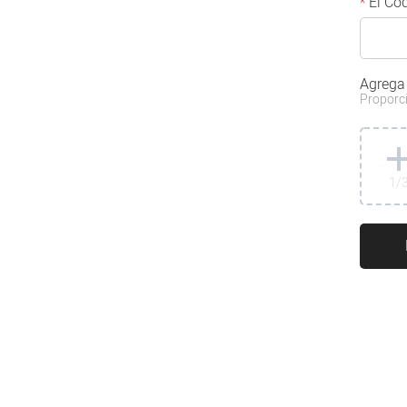
El Cód
*
Agrega
Proporci
1
/