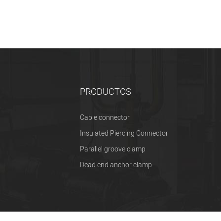
PRODUCTOS
Cable connector
Insulated Piercing Connector
Parallel groove clamp
Dead end anchor clamp