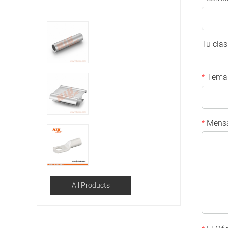
Tu clas
Tema
*
Mensa
*
All Products