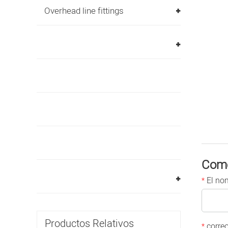
Overhead line fittings
Come
El no
*
Productos Relativos
correo
*