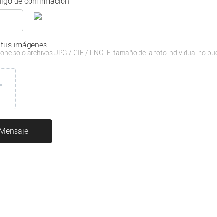
igo de confirmación
 tus imágenes
one solo archivos JPG / GIF / PNG. El tamaño de la foto individual no pu
3