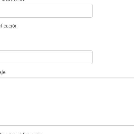
ificación
je