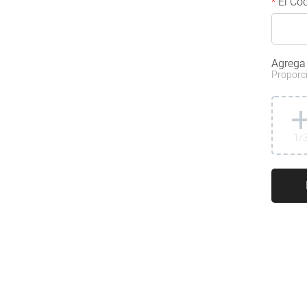
El Cód
*
Agrega
Proporci
1
/