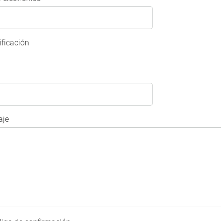
ificación
je