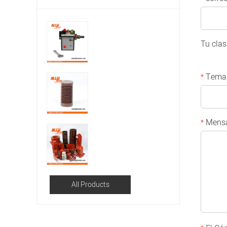
Tu clas
Tema
*
Mensa
*
All Products