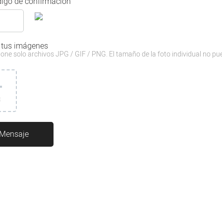
igo de confirmación
 tus imágenes
one solo archivos JPG / GIF / PNG. El tamaño de la foto individual no pu
3