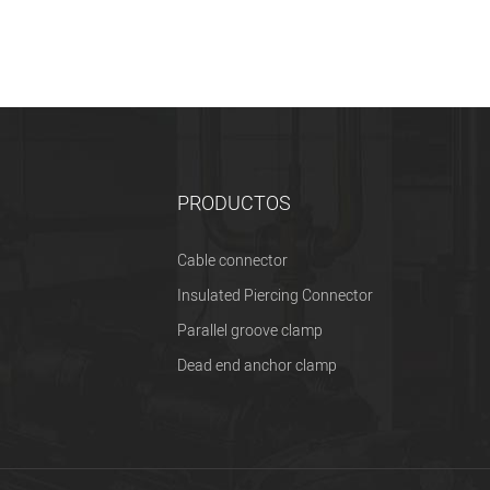
PRODUCTOS
Cable connector
Insulated Piercing Connector
Parallel groove clamp
Dead end anchor clamp