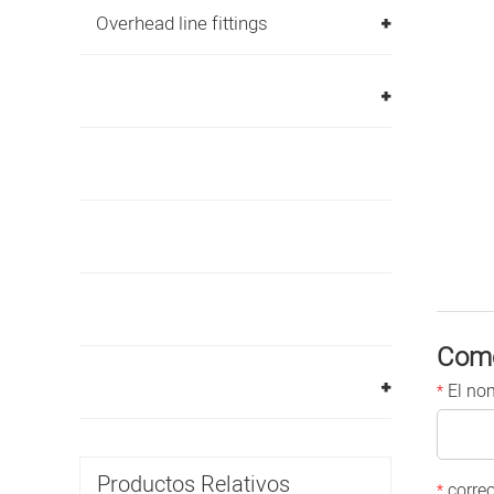
Overhead line fittings
Come
El no
*
Productos Relativos
correo
*