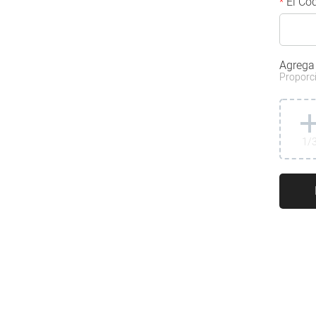
El Cód
*
Agrega
Proporci
1
/