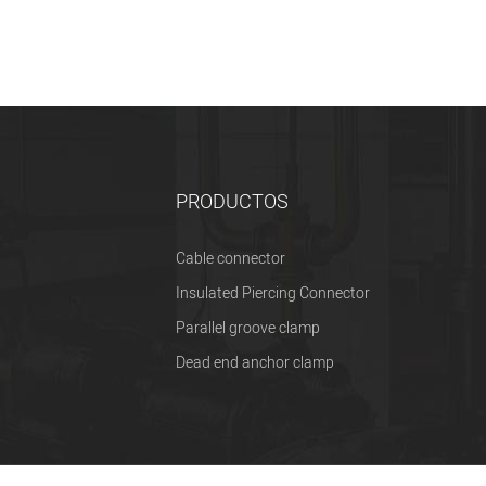
PRODUCTOS
Cable connector
Insulated Piercing Connector
Parallel groove clamp
Dead end anchor clamp