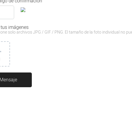
igo de confirmación
 tus imágenes
one solo archivos JPG / GIF / PNG. El tamaño de la foto individual no pu
3