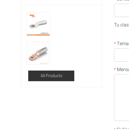
Tu clas
Tema
*
Mensa
*
All Products