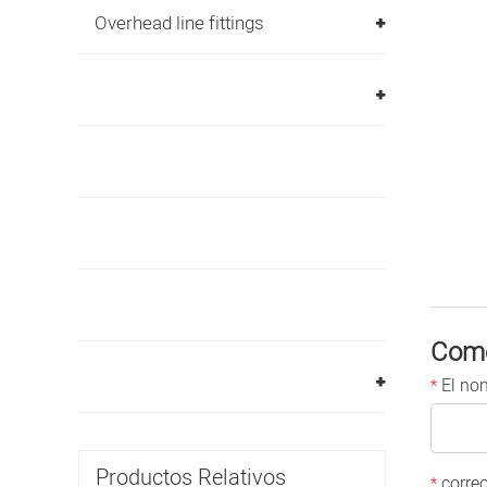
Overhead line fittings
Come
El no
*
Productos Relativos
correo
*