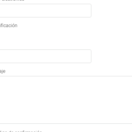
ificación
je