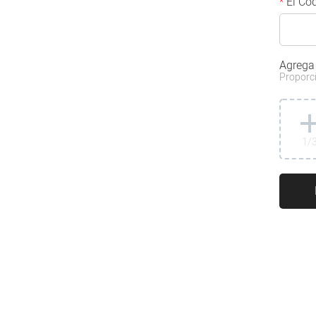
El Cód
*
Agrega
Proporci
1
/