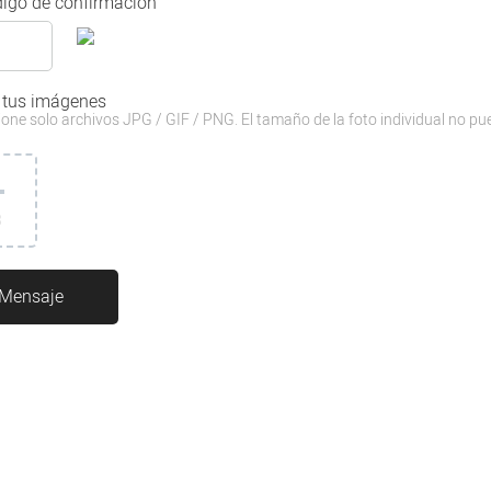
igo de confirmación
 tus imágenes
one solo archivos JPG / GIF / PNG. El tamaño de la foto individual no pu
3