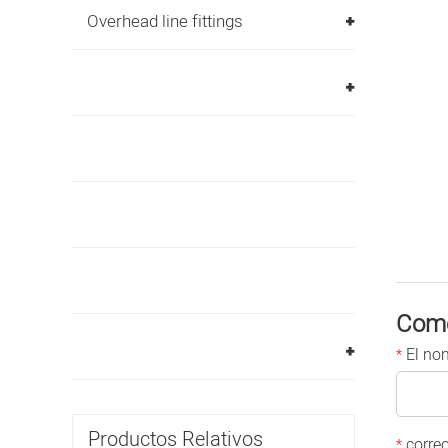
Overhead line fittings
Come
El no
*
Productos Relativos
correo
*