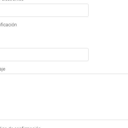
ificación
je