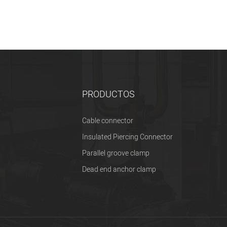
PRODUCTOS
Cable connector
Insulated Piercing Connector
Parallel groove clamp
Dead end anchor clamp