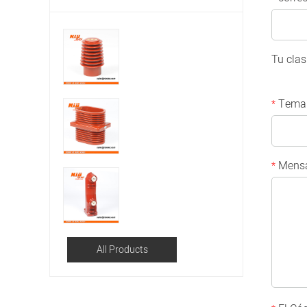
Tu clas
Tema
*
Mensa
*
All Products