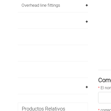
Overhead line fittings
Come
El no
*
Productos Relativos
correo
*