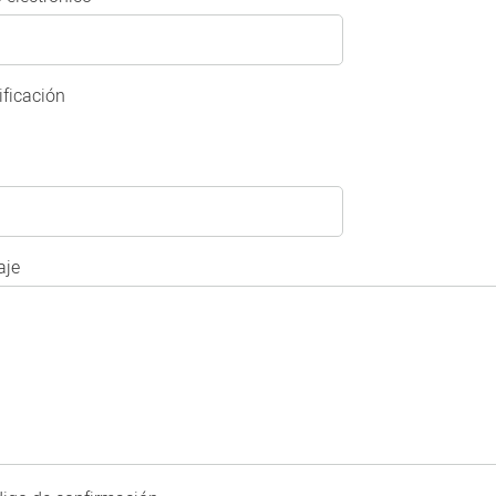
ificación
je