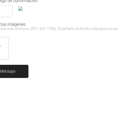
igo de confirmación
 tus imágenes
one solo archivos JPG / GIF / PNG. El tamaño de la foto individual no pu
3