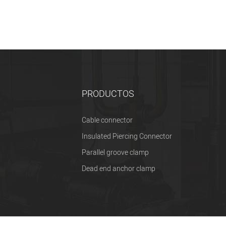
PRODUCTOS
Cable connector
Insulated Piercing Connector
Parallel groove clamp
Dead end anchor clamp