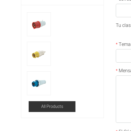
Tu clas
Tema
*
Mensa
*
All Products