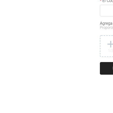
El Cód
*
Agrega
Proporci
1
/