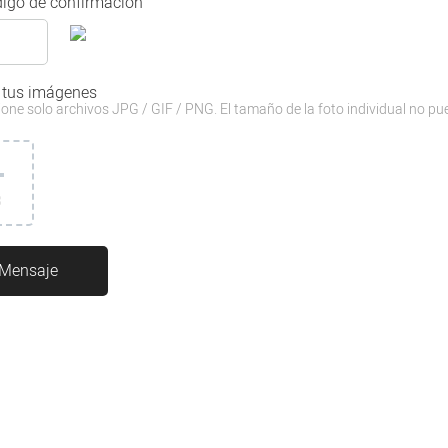
igo de confirmación
 tus imágenes
one solo archivos JPG / GIF / PNG. El tamaño de la foto individual no pu
3