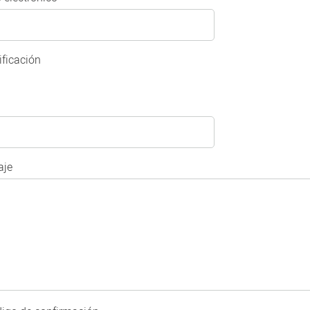
ificación
je