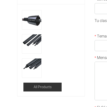
Tu clas
Tema
*
Mensa
*
All Products