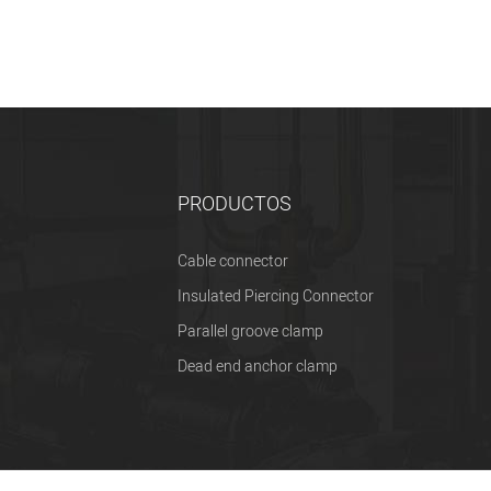
PRODUCTOS
Cable connector
Insulated Piercing Connector
Parallel groove clamp
Dead end anchor clamp