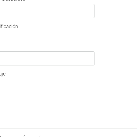
ificación
je