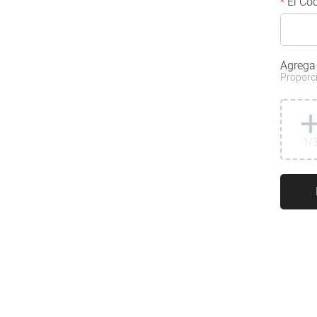
El Cód
*
Agrega
Proporci
1
/