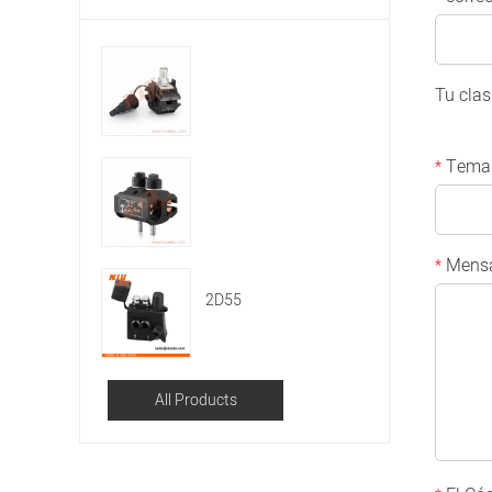
Tu clas
Tema
*
Mensa
*
2D55
All Products