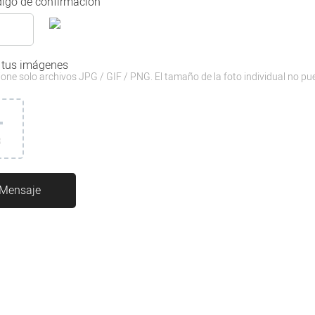
igo de confirmación
 tus imágenes
one solo archivos JPG / GIF / PNG. El tamaño de la foto individual no pu
3