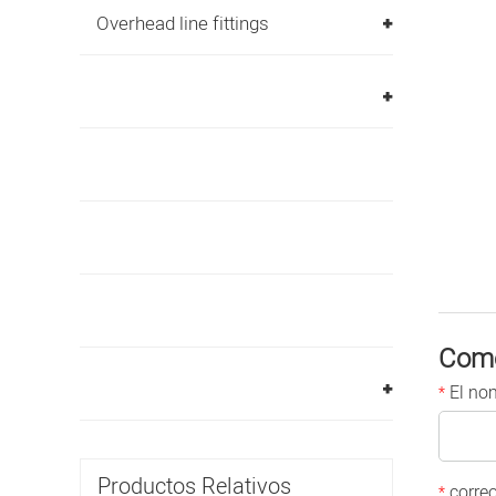
Overhead line fittings
Come
El no
*
Productos Relativos
correo
*