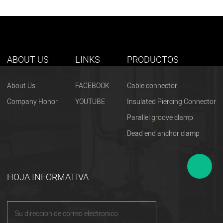
ABOUT US
LINKS
PRODUCTOS
About Us
FACEBOOK
Cable connector
Company Honor
YOUTUBE
Insulated Piercing Connector
Parallel groove clamp
Dead end anchor clamp
HOJA INFORMATIVA