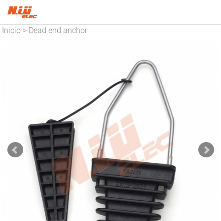
Inicio
Dead end anchor
>
clamp