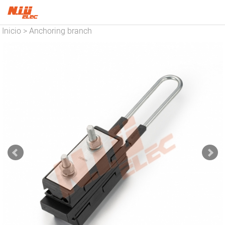
Inicio
Anchoring branch
>
clamp