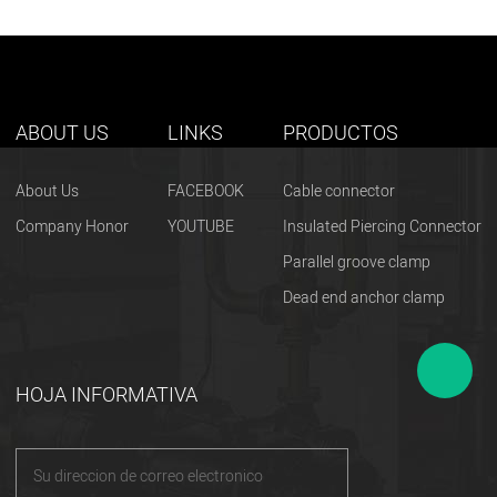
ABOUT US
LINKS
PRODUCTOS
About Us
FACEBOOK
Cable connector
Company Honor
YOUTUBE
Insulated Piercing Connector
Parallel groove clamp
Dead end anchor clamp
HOJA INFORMATIVA