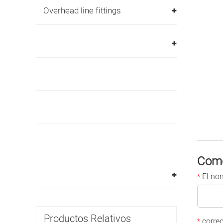
Overhead line fittings
Come
El no
*
Productos Relativos
correo
*