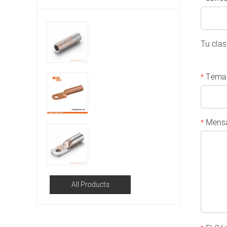
Tu clas
Tema
*
Mensa
*
All Products