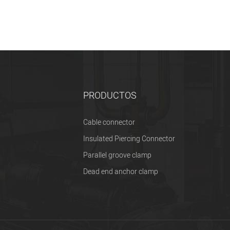
PRODUCTOS
Cable connector
Insulated Piercing Connector
Parallel groove clamp
Dead end anchor clamp