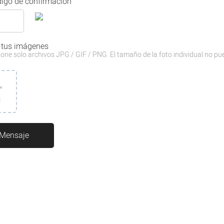
igo de confirmación
 tus imágenes
one solo archivos JPG / GIF / PNG. El tamaño de la foto individual no pu
3