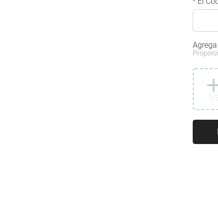
El Cód
*
Agrega
Proporci
1
/