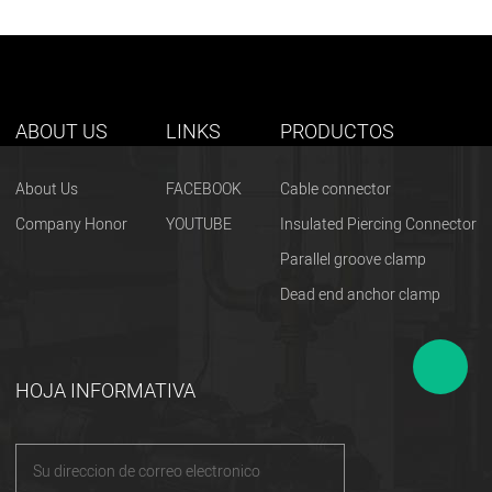
ABOUT US
LINKS
PRODUCTOS
About Us
FACEBOOK
Cable connector
Company Honor
YOUTUBE
Insulated Piercing Connector
Parallel groove clamp
Dead end anchor clamp
HOJA INFORMATIVA