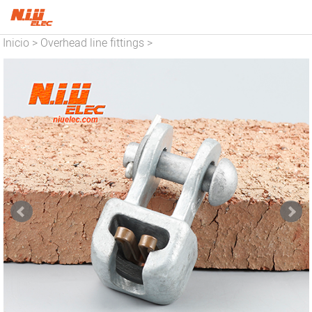
Inicio
Overhead line fittings
>
>
link fittings