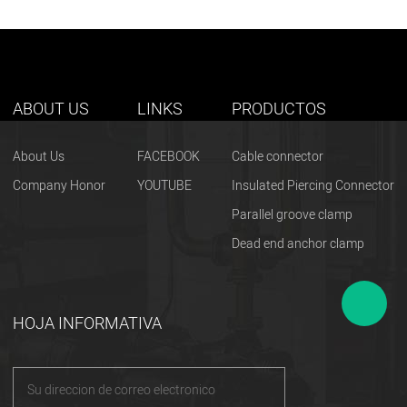
ABOUT US
LINKS
PRODUCTOS
About Us
FACEBOOK
Cable connector
Company Honor
YOUTUBE
Insulated Piercing Connector
Parallel groove clamp
Dead end anchor clamp
HOJA INFORMATIVA