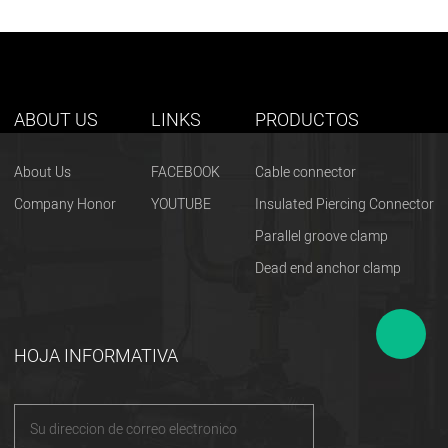
ABOUT US
LINKS
PRODUCTOS
About Us
FACEBOOK
Cable connector
Company Honor
YOUTUBE
Insulated Piercing Connector
Parallel groove clamp
Dead end anchor clamp
HOJA INFORMATIVA