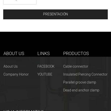
ABOUT US
LINKS
PRODUCTOS
About Us
FACEBOOK
Cable connector
Company Honor
YOUTUBE
Insulated Piercing Connector
Parallel groove clamp
Dead end anchor clamp